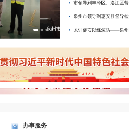
市领导到丰泽区、洛江区督
泉州市领导到惠安县督导检
进会
以训促安以练筑防——泉州市
办事服务