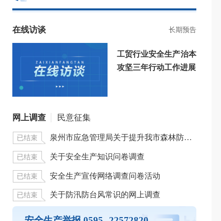
在线访谈
长期预告
工贸行业安全生产治本
攻坚三年行动工作进展
网上调查
民意征集
泉州市应急管理局关于提升我市森林防灭火宣传力度的问卷调查
已结束
已结
关于安全生产知识问卷调查
已结束
已结
安全生产宣传网络调查问卷活动
州市安全生产培训机构公告名单
总部管理型申
已结束
已结
关于防汛防台风常识的网上调查
州市应急管理局关于已登记的安全生产社会化服务机构的公告
总部管理型申
已结束
已结
种作业操作证及安全生产知识和管理能力考核合格信息查询平台
已生产矿山生产系统
安全生产举报 0595--22572820