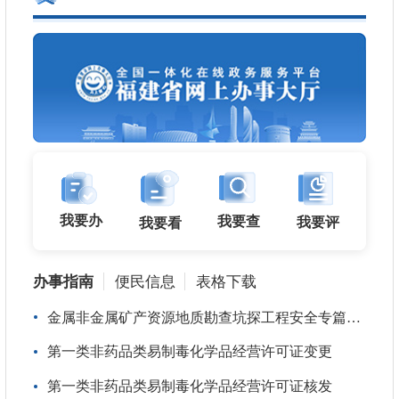
最新！泉州终止防台风Ⅳ级应急响应
最新！泉州调整防台风应急响应为Ⅳ级
刚刚！泉州终止防暴雨Ⅳ级应急响应！
泉州启动防暴雨Ⅳ级应急响应！
我要办
我要查
我要评
我要看
刚刚！泉州终止防暴雨Ⅳ级应急响应！
办事指南
便民信息
表格下载
金属非金属矿产资源地质勘查坑探工程安全专篇审查
泉
第一类非药品类易制毒化学品经营许可证变更
泉
第一类非药品类易制毒化学品经营许可证核发
特