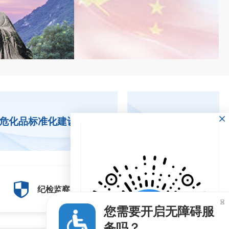
化品标准化建设
党建专栏
纪检信息
纪检监察
泉州市纪委监委举报电话：(0595)12388

您需要开启无障碍服
务吗？