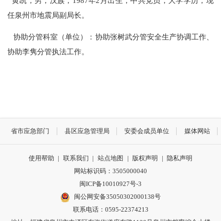
黄凯，男，
汉族，1987年2月出生，中共党员，大学学历，现
任泉州市地震局副局长。
协助分管科室（单位）：
协助张树武分管安全生产协调工作、
协助李隽分管执法工作。
省市应急部门
县区应急管理局
安委会成员单位
媒体网站
使用帮助
|
联系我们
|
站点地图
|
版权声明
|
隐私声明
网站标识码：3505000040
闽ICP备10010927号-3
闽公网安备35050302000138号
联系电话：0595-22374213