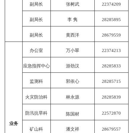
副局长
张树武
22374209
副局长
李
隽
28285895
副局长
黄西洋
28679559
办公室
万小翠
22374213
应急指挥中心
游劲汉
28285833
监测科
郭依心
28285715
火灾防治科
林永源
28285839
防汛抗旱科
22572870
陈国材
业务
矿山科
潘文祥
28679557