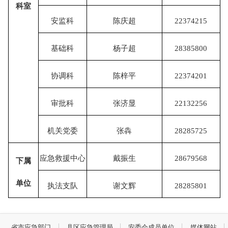
科室
安监科
陈庆超
22374215
基础科
杨子超
28385800
协调科
陈梓平
22374201
审批科
张济显
22132256
机关党委
张犇
28285725
应急救援中心
戴振生
28679568
下属
单位
执法支队
谢文辉
28285801
省市应急部门
县区应急管理局
安委会成员单位
媒体网站