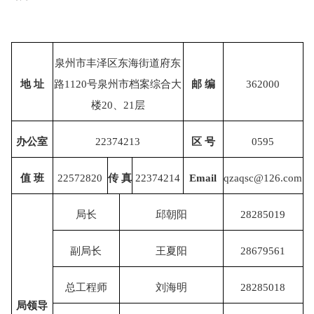
泉州市
丰泽区东海街道府东
地
址
路1120号泉州市档案综合大
邮
编
362000
楼20、21层
办公室
22374213
区
号
0595
值
班
22572820
传
真
22374214
Email
qzaqsc@126.com
局长
邱朝阳
28285019
副局长
王夏阳
28679561
总工程师
刘海明
28285018
局领导