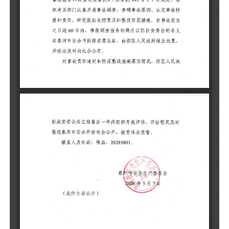
书
会
对
或
泉
联
（
泉