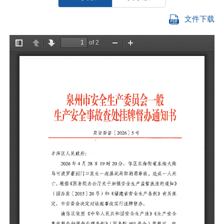
文件下载
丰
2
罗
《
〔
会
请
故
关
任
日