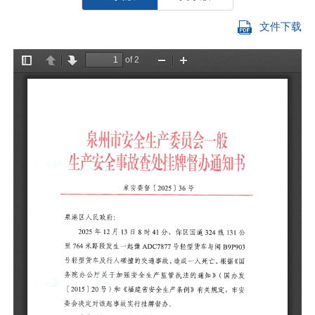
文件下载
泉
2
路
及
关
和
故
请
故
关
任