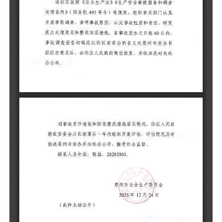
日
书
会
对
或
泉
联