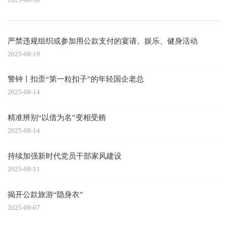
严禁违规组织或参加用公款支付的宴请、娱乐、健身活动
2025-08-19
警钟丨扣歪“第一粒扣子”的年轻国企老总
2025-08-14
精准辨别“以借为名”变相受贿
2025-08-14
持续加强新时代党员干部家风建设
2025-08-11
揭开公款旅游“隐身衣”
2025-08-07