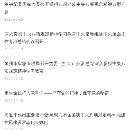
中央纪委国家监委公开通报八起违反中央八项规定精神典型问
题
2025-09-23
深入贯彻中央八项规定精神学习教育中央指导组暨中央层面工
作专班总结会议召开
2025-09-19
泉州市应急管理局召开党委（扩大）会议 总结深入贯彻中央八
项规定精神学习教育
2025-09-18
用生命践行入党誓词——严守党的纪律，保守党的秘密
2025-09-15
习近平作出重要指示强调 锲而不舍落实中央八项规定精神 推进
作风建设常态化长效化
2025-08-30