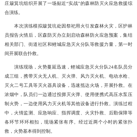
庄簸箕坑组织开展了一场贴近“实战”的森林防灭火应急救援综
合演练。
本次演练模拟簸箕坑处因祭祀用火引发森林火灾，区护林
员报告火情后，区森防灭办立刻启动森林防火应急预案，集结
相关部门、街道社区和鲤城应急灭火分队等救援力量，第一时
间开展联合扑救。
演练现场，火势蔓延迅速，鲤城应急灭火分队24名队员分
成三组，携带灭火无人机、灭火弹、风力灭火机、电动水枪、
灭火二号工具等灭火器具设备，迅速抵达火场，开展扑救。在
浓烟中，队员们一边通过投掷灭火弹、使用便携式高压水泵压
制火势，一边使用风力灭火机等其他设备进行扑救。演练过程
中，火情监测、应急响应、指挥调度、火灾扑救、后勤保障等
各环节环环相扣，现场紧张有序。经过近两个小时的紧张扑
救，火势基本得到控制。