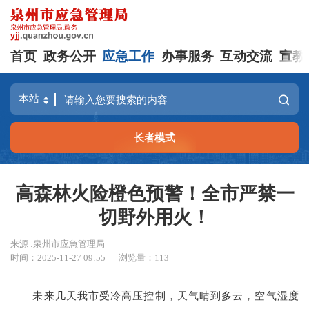
首页
政务公开
应急工作
办事服务
互动交流
宣教
长者模式
高森林火险橙色预警！全市严禁一
切野外用火！
来源 :泉州市应急管理局
时间：2025-11-27 09:55
浏览量：
113
未来几天我市受冷高压控制，天气晴到多云，空气湿度