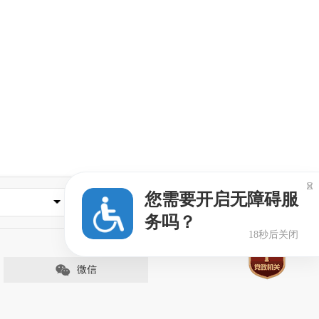

您需要开启无障碍服
媒体网站
务吗？
17秒后关闭
微信